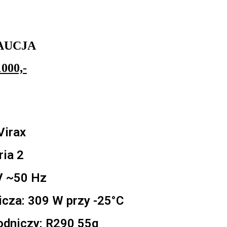
AUCJA
1000,-
Virax
ria 2
 V ~50 Hz
cza: 309 W przy -25°C
odniczy: R290 55g