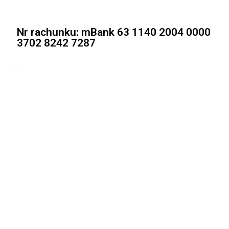
Nr rachunku: mBank 63 1140 2004 0000
3702 8242 7287
WYPOŻYCZALNIA Wynajem SPRZĘTU BUDOWLANEGO
I OGRODNICZEGO Warszawa ,wypożyczalnia sprzętu ogrodniczego Warszawa