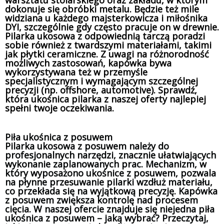
dokonuje się obróbki metalu. Będzie też mile
widziana u każdego majsterkowicza i miłośnika
DYI, szczególnie gdy często pracuje on w drewnie.
Pilarka ukosowa z odpowiednią tarczą poradzi
sobie również z twardszymi materiałami, takimi
jak płytki ceramiczne. Z uwagi na różnorodność
możliwych zastosowań, kapówka bywa
wykorzystywana też w przemyśle
specjalistycznym i wymagającym szczególnej
precyzji (np. offshore, automotive). Sprawdź,
która ukośnica pilarka z naszej oferty najlepiej
spełni twoje oczekiwania.
Piła ukośnica z posuwem
Pilarka ukosowa z posuwem należy do
profesjonalnych narzędzi, znacznie ułatwiających
wykonanie zaplanowanych prac. Mechanizm, w
który wyposażono ukośnice z posuwem, pozwala
na płynne przesuwanie pilarki wzdłuż materiału,
co przekłada się na wyjątkową precyzję. Kapówka
z posuwem zwiększa kontrolę nad procesem
cięcia. W naszej ofercie znajduje się niejedna piła
ukośnica z posuwem – jaką wybrać? Przeczytaj,